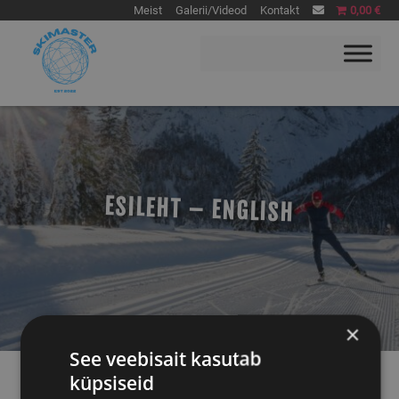
Skip
Meist
Galerii/Videod
Kontakt
0,00 €
to
content
Skimaster
Skimaster lumekool
ESILEHT – ENGLISH
×
See veebisait kasutab
küpsiseid