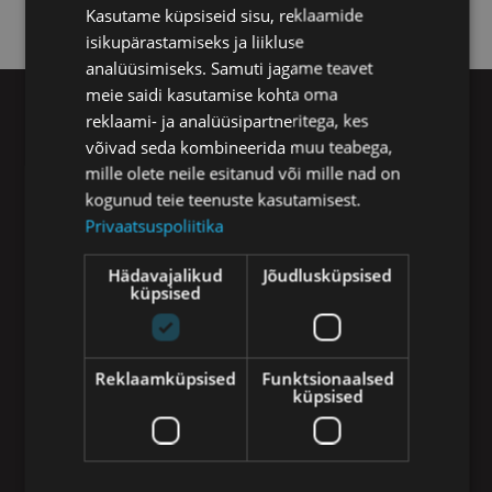
Kasutame küpsiseid sisu, reklaamide
isikupärastamiseks ja liikluse
analüüsimiseks. Samuti jagame teavet
meie saidi kasutamise kohta oma
SKIMASTER LUMEKOOL
reklaami- ja analüüsipartneritega, kes
võivad seda kombineerida muu teabega,
Tallinn
mille olete neile esitanud või mille nad on
kogunud teie teenuste kasutamisest.
+372 566 86 766
Privaatsuspoliitika
info@skimaster.ee
Hädavajalikud
Jõudlusküpsised
küpsised
MEIST
Reklaamküpsised
Funktsionaalsed
küpsised
Meie lugu
Teenused
Galerii