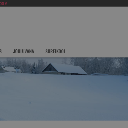
00 €
S
JÕULUVANA
SURFIKOOL