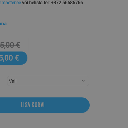
imaster.ee
või helista tel: +372 56686766
ana
5,00
€
5,00
€
LISA KORVI