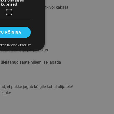
ktsionaalsed
küpsised
lmis iga inimese jaoks kink või kaks ja
U KÕIGIGA
oris
RED BY COOKIESCRIPT
o
avatud ustega
pagasnikus
üpsised
, ülejäänud saate hiljem ise jagada
Veebisaiti ei ole
ad, et pakke jagub kõigile kohal olijatele!
starbeline
 kinke.
tamiseks. Tavaliselt
 saidile omane, kuid
hel.