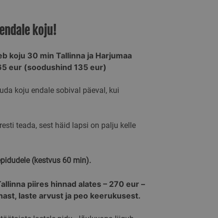
 endale koju!
eb koju 30 min Tallinna ja Harjumaa
165 eur (soodushind 135 eur)
da koju endale sobival päeval, kui
esti teada, sest häid lapsi on palju kelle
epidudele (kestvus 60 min).
llinna piires hinnad alates – 270 eur –
ast, laste arvust ja peo keerukusest.