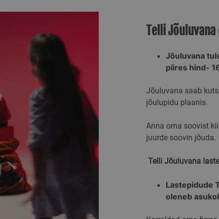
Telli Jõuluvana
Jõuluvana tul
piires hind- 
Jõuluvana saab kutsu
jõulupidu plaanis.
Anna oma soovist kiir
juurde soovin jõuda.
Telli Jõuluvana last
Lastepidude Ta
oleneb asukoh