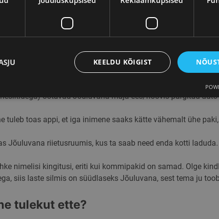
kud
Jõudlusküpsised
Reklaamküpsised
Fun
õuluvana peab ka teiste laste juurde jõudma, pange Jõuluvanale va
jagada.
ASJU
KEELDU KÕIGIST
NÕUST
imesiltidega) ootavad Jõuluvana kuskil räästa all/garaažis/korid
POWE
nimesiltidega) ootavad Jõuluvana maja ees/hoovis pargitud aut
jalikud küpsised
Jõudlusküpsised
Reklaamküpsised
Funktsionaalsed k
ne tuleb toas appi, et iga inimene saaks kätte vähemalt ühe paki
d tagavad veebisaidi põhifunktsioonide, nagu kasutajanimi ja kontohaldus, toimimise. 
alike küpsisteta kasutada.
as Jõuluvana riietusruumis, kus ta saab need enda kotti laduda.
ja
/
Aegumine
Kirjeldus
en
ehke nimelisi kingitusi, eriti kui kommipakid on samad. Olge kindl
2 kuud 4
PHP-keelel põhinevate rakenduste loodud küpsis. See on üldot
net
ega, siis laste silmis on süüdlaseks Jõuluvana, sest tema ju toob
nädalat
identifikaator, mida kasutatakse kasutaja seansi muutujate säili
aster.ee
on see juhuslikult genereeritud arv, selle kasutamine võib olla
hea näide on kasutaja sisselogitud oleku säilitamine lehtede va
e tulekut ette?