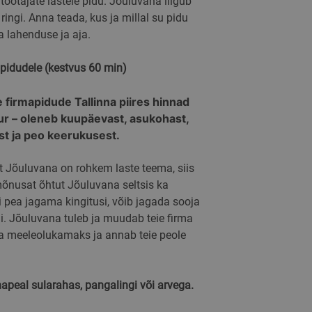
öötajate lastele pidu. Jõuluvana liigub
 ringi. Anna teada, kus ja millal su pidu
a lahenduse ja aja.
apidudele (kestvus 60 min)
 firmapidude Tallinna piires hinnad
ur – oleneb kuupäevast, asukohast,
st ja peo keerukusest.
et Jõuluvana on rohkem laste teema, siis
mõnusat õhtut Jõuluvana seltsis ka
i pea jagama kingitusi, võib jagada sooja
mi. Jõuluvana tuleb ja muudab teie firma
a meeleolukamaks ja annab teie peole
peal sularahas, pangalingi või arvega.