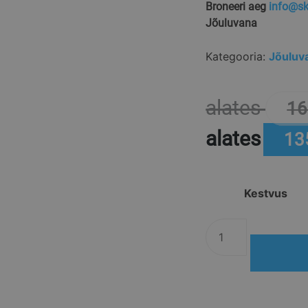
Broneeri aeg
info@sk
Jõuluvana
Kategooria:
Jõuluv
alates
16
alates
13
Kestvus
Jõuluvana
tellimine
kogus