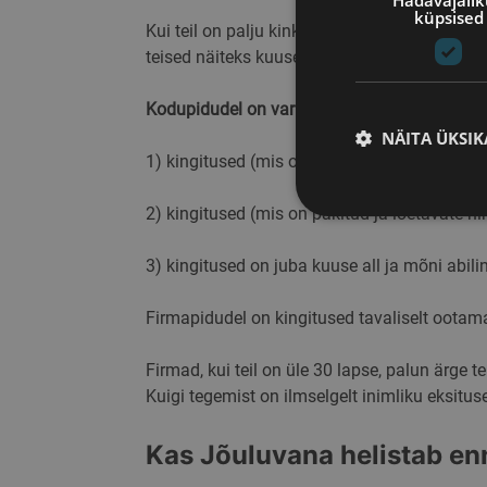
Hädavajali
küpsised
Kui teil on palju kinke, siis arvestage, et J
teised näiteks kuuse alla/kotti, et ise hiljem 
Kodupidudel on variante tavaliselt kolm:
NÄITA ÜKSIK
1) kingitused (mis on pakitud ja loetavate n
2) kingitused (mis on pakitud ja loetavate 
Hädava
3) kingitused on juba kuuse all ja mõni abili
Hädavajalikud küpsise
võimalik ilma hädavaj
Firmapidudel on kingitused tavaliselt ootam
Pakku
Nimi
Dome
Firmad, kui teil on üle 30 lapse, palun ärge t
PHPSESSID
PHP.
Kuigi tegemist on ilmselgelt inimliku eksitus
.skim
Kas Jõuluvana helistab enn