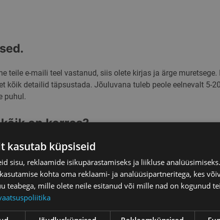
sed.
e teile e-maili teel vastanud, siis olete kirjas ja ärge muretseg
et kõik detailid täpsustada. Jõuluvana tuleb peole eelnevalt 5-
e puhul.
 kõik on korras?
it kasutab küpsiseid
on kõik plaanipärane, st olete meil kirjas, teie kellaajasoov on 
nali kaudu kus kohast broneerisite, teada täpsema saabumisaja
d sisu, reklaamide isikupärastamiseks ja liikluse analüüsimisek
 kasutamise kohta oma reklaami- ja analüüsipartneritega, kes või
ed kätte saab?
teabega, mille olete neile esitanud või mille nad on kogunud te
vaatsuspoliitika
t ette ja täpsustame kõik detailid, aga…