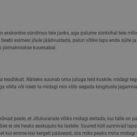
numbri. See on lisatud saidi igasse lehe päringusse ja se
saitide analüüsi aruannete külastajate, seansside ja ka
arvutamiseks.
.skimaster.ee
Seanss
Seda küpsist kasutatakse kasutajate interaktsioonide ja l
veebisaidi erinevate lehtede või osade vahel, et paranda
kasutajakogemust ja veebisaidi jõudluse analüüsi.
on erakordne sündmus teie jaoks, aga palume siinkohal teie mõ
.skimaster.ee
Seanss
Seda küpsist kasutatakse selleks, et salvestada andmeid 
 beebi esimesi jõule jäädvustada, palun võtke laps enda sülle ja
veebisaidi külastuse kohta, sealhulgas ajatempel, viitav ve
allikas, et hinnata turunduskampaaniate ja veebisaidi all
ks piimakrookse kuuesabal.
.skimaster.ee
1 aasta 1
Google Analytics kasutab seda küpsist seansi oleku säilit
kuu
a teadlikult. Näiteks suunab oma jutuga teid kuskile, midagi tege
aega võita või näeb ta midagi mis võib segada kingituste jagamise
nad peale, et Jõuluvanale võiks midagi esitada, kui talle on pa
 See ei ole heaks eeskujuks ka lastele. Suured küll sunnivad lap
, et kui emme-issi kergelt pääsesid, siis miks peaks mina midagi