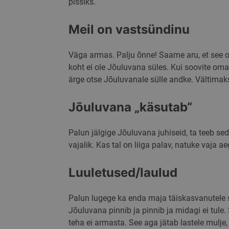
pissiks.
Meil on vastsündinu
sbjs_migrations
Väga armas. Palju õnne! Saame aru, et see 
sbjs_first_add
koht ei ole Jõuluvana süles. Kui soovite oma
ärge otse Jõuluvanale sülle andke. Vältima
_ga_41FRJ0D6XY
Jõuluvana „käsutab“
Palun jälgige Jõuluvana juhiseid, ta teeb sed
vajalik. Kas tal on liiga palav, natuke vaja 
Luuletused/laulud
Palun lugege ka enda maja täiskasvanutele sõ
Jõuluvana pinnib ja pinnib ja midagi ei tule.
teha ei armasta. See aga jätab lastele mulje