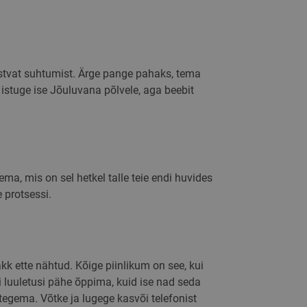
da kasutatakse
mpaaniate andmete
iikumise jälgimiseks
da
istvat suhtumist. Ärge pange pahaks, tema
kasutaja esimese
 istuge ise Jõuluvana põlvele, aga beebit
ebisait ja liikluse
ikate tõhusust.
amiseks.
ma, mis on sel hetkel talle teie endi huvides
 protsessi.
kk ette nähtud. Kõige piinlikum on see, kui
si luuletusi pähe õppima, kuid ise nad seda
 tegema. Võtke ja lugege kasvõi telefonist