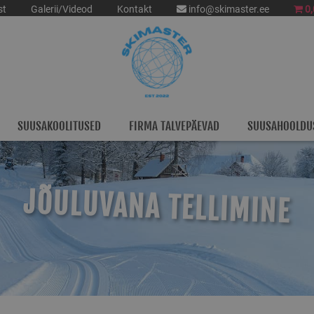
st
Galerii/Videod
Kontakt
info@skimaster.ee
0,
SUUSAKOOLITUSED
FIRMA TALVEPÄEVAD
SUUSAHOOLDU
JÕULUVANA TELLIMINE