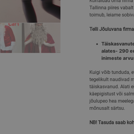
Korraldad oma firma t
Tallinna piires vabalt
toimub, leiame sobiv
Telli Jõuluvana firm
Täiskasvanute
alates- 290 e
inimeste arvu
Kuigi võib tunduda, 
tegelikult naudivad 
täiskasvanud. Alati e
käepigistust või sal
jõulupeo hea meeleg
mõnusalt särtsu.
NB! Tasuda saab koha