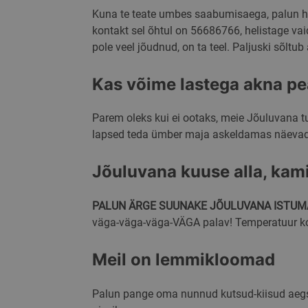
Kuna te teate umbes saabumisaega, palun hoi
Nimi
Pakkuja
/
kontakt sel õhtul on 56686766, helistage vaid
Nimi
Domeen
pole veel jõudnud, on ta teel. Paljuski sõltub
sbjs_current_add
Google"i pr
_fbp
Meta
Platform
Inc.
Kas võime lastega akna pe
.skimaste
sbjs_current
g_state
skimaster
Parem oleks kui ei ootaks, meie Jõuluvana tul
lapsed teda ümber maja askeldamas näevad.
sbjs_first
Jõuluvana kuuse alla, kam
sbjs_udata
PALUN ÄRGE SUUNAKE JÕULUVANA ISTUM
väga-väga-väga-VÄGA palav! Temperatuur kos
sbjs_session
Meil on lemmikloomad
_ga
Palun pange oma nunnud kutsud-kiisud aegsast