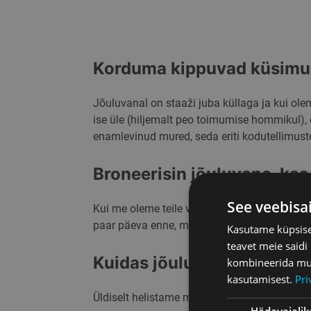
Korduma kippuvad küsimu
Jõuluvanal on staaži juba küllaga ja kui olem
ise üle (hiljemalt peo toimumise hommikul), 
enamlevinud mured, seda eriti kodutellimust
Broneerisin jõuluvana, kas
See veebisa
Kui me oleme teile vastanud, et olete kirjas, 
paar päeva enne, mil anname teile, sama ka
Kasutame küpsisei
teavet meie saidi
Kuidas jõuluvana kingitus
kombineerida muu 
kasutamisest.
Pri
Üldiselt helistame me paar päeva enne tuleku