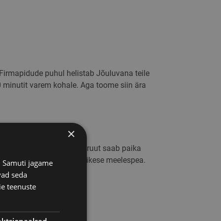
e. Firmapidude puhul helistab Jõuluvana teile
20 minutit varem kohale. Aga toome siin ära
×
kenasti juures ja täpne marsruut saab paika
. Lisaks saadame teile väikese meelespea.
s. Samuti jagame
vad seda
ie teenuste