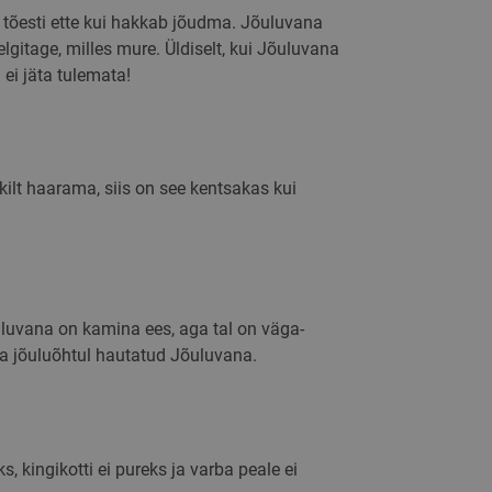
 tõesti ette kui hakkab jõudma. Jõuluvana
lgitage, milles mure. Üldiselt, kui Jõuluvana
 ei jäta tulemata!
va külastuse kohta,
 selliseid üksikasju
ks reaalajas
itumine, mis aitavad
 jälgimiseks kogu
tumise paremat
skilt haarama, siis on see kentsakas kui
esimese seansi
as, kust kasutaja
na kasutati ning
atakse veebisaidi
taja käitumist.
alvestamiseks, et
ust ning optimeerida
õuluvana on kamina ees, aga tal on väga-
a jõuluõhtul hautatud Jõuluvana.
de jälgimiseks, et
mõista, kuidas
 - see on
avale
e kasutajate
 kingikotti ei pureks ja varba peale ei
lt genereeritud