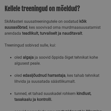
Kellele treeningud on mõeldud?
SkiMasteri suusatreeningutele on oodatud
kõik
suusasõbrad
, kes soovivad oma murdmaasuusatamist
arendada
teadlikult, turvaliselt ja nauditavalt
.
Treeningud sobivad sulle, kui:
oled
algaja
ja soovid õppida õiget tehnikat kohe
algusest peale.
oled
edasijõudnud harrastaja
, kes tahab tehnikat
lihvida ja suusatada säästlikumalt.
tunned, et tahad suuskadel rohkem
kindlust,
tasakaalu ja kontrolli.