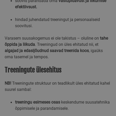
soovid parandada oma
vastupidavust ja liikumise
efektiivsust.
hindad juhendatud treeningut ja personaalseid
soovitusi.
Varasem suusakogemus ei ole takistus – oluline on
tahe
õppida ja liikuda
. Treeningud on üles ehitatud nii, et
algajad ja edasijõudnud saavad treenida koos
, igaüks
oma tasemel ja tempos.
Treeningute ülesehitus
NB!
Treeningute struktuur on teadlikult üles ehitatud kahel
suurel sambal:
treeningu esimeses osas
keskendume suusatehnika
õppimisele ja parandamisele.