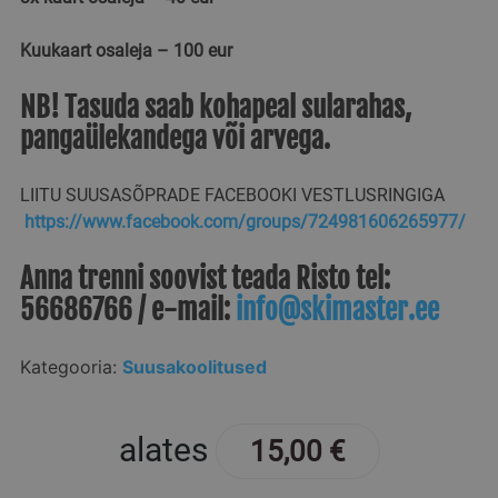
nädalat
põhinevate
.skimaster.ee
rakenduste
loodud küpsis.
Kuukaart osaleja – 100 eur
See on
üldotstarbeline
identifikaator,
NB! Tasuda saab kohapeal sularahas,
mida
kasutatakse
pangaülekandega või arvega.
kasutaja seansi
muutujate
säilitamiseks.
Tavaliselt on
LIITU SUUSASÕPRADE FACEBOOKI VESTLUSRINGIGA
see juhuslikult
genereeritud
https://www.facebook.com/groups/724981606265977/
arv, selle
kasutamine
võib olla
Anna trenni soovist teada
Risto tel:
saidile omane,
Google"i
kuid hea näide
56686766
/ e-mail:
info@skimaster.ee
privaatsuspoliitikat
on kasutaja
sisselogitud
oleku
säilitamine
Kategooria:
Suusakoolitused
lehtede vahel.
alates
15,00
€
Pakkuja
/