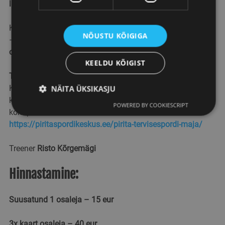
liikumist
.
Kui tunned, et tahad suusatamises teha järgmist sammu
NÕUSTU KÕIGIGA
–
oled väga oodatud treeningutele!
KEELDU KÕIGIST
Trennid toimuvad Pirita suusarajal vastavalt lumeoludele
.
Kohtumispaik, Pirita Tervisespordi maja juures liuvälja
NÄITA ÜKSIKASJU
kõrval. Soovi korral võimalik suusavarustust laenutada
POWERED BY COOKIESCRIPT
kohapeal.
https://piritaspordikeskus.ee/pirita-tervisespordi-maja/
Hädavajalikud küpsised
Jõudlusküpsised
Reklaamküpsised
Funktsionaalsed küpsised
Treener
Risto Kõrgemägi
Hädavajalikud küpsised tagavad veebisaidi
põhifunktsioonide, nagu kasutajanimi ja
Hinnastamine:
kontohaldus, toimimise. Veebisaiti ei ole võimalik
ilma hädavajalike küpsisteta kasutada.
Suusatund 1 osaleja – 15 eur
Pakkuja
/
Nimi
Aegumine
Kirjeldus
Domeen
3x kaart osaleja – 40 eur
PHPSESSID
2 kuud 4
PHP-keelel
PHP.net