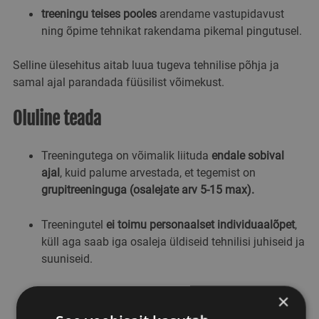
treeningu teises pooles
arendame vastupidavust
ning õpime tehnikat rakendama pikemal pingutusel.
Selline ülesehitus aitab luua tugeva tehnilise põhja ja
samal ajal parandada füüsilist võimekust.
Oluline teada
Treeningutega on võimalik liituda
endale sobival
ajal
, kuid palume arvestada, et tegemist on
grupitreeninguga (osalejate arv 5-15 max).
Treeningutel
ei toimu personaalset individuaalõpet
,
küll aga saab iga osaleja üldiseid tehnilisi juhiseid ja
suuniseid.
Trennis võib osaleda
endale sobivas suusastiilis
×
(vaba või klassika), kuid treeningu ülesehitus lähtub