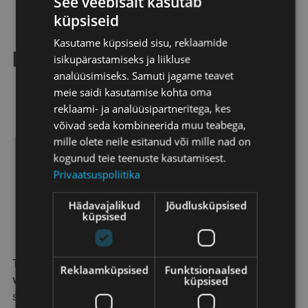
See veebisait kasutab
eelnevalt paika pandud kavast
, et tagada kogu
küpsiseid
grupile sujuv ja arendav treeningprotsess.
Kasutame küpsiseid sisu, reklaamide
Mida võid oodata?
isikupärastamiseks ja liikluse
analüüsimiseks. Samuti jagame teavet
meie saidi kasutamise kohta oma
selget ja arusaadavat juhendamist.
reklaami- ja analüüsipartneritega, kes
võivad seda kombineerida muu teabega,
harjutusi, mis arvestavad sinu tasemega.
mille olete neile esitanud või mille nad on
kogunud teie teenuste kasutamisest.
individuaalset tagasisidet treenerilt.
Privaatsuspoliitika
rahulikku ja toetavat treeningkeskkonda.
Hädavajalikud
Jõudlusküpsised
küpsised
arengut nii tehniliselt kui füüsiliselt.
Treeningud toimuvad
projektipõhiselt
ning hõlmavad nii
Reklaamküpsised
Funktsionaalsed
vaba- kui klassikalist tehnikat
. Eesmärk ei ole lihtsalt
küpsised
suusatada, vaid
õppida paremini suusatama ja nautida