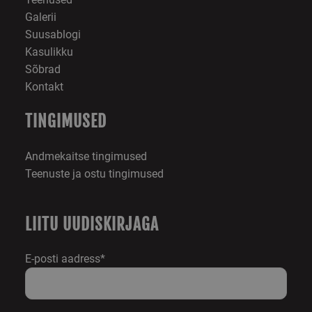
turunduskampaan
ja veebisaidi allika
Galerii
tõhusust.
Suusablogi
_ga_41FRJ0D6XY
.skimaster.ee
1 aasta 1
Google Analytics
Kasulikku
kuu
kasutab seda küps
seansi oleku
Sõbrad
säilitamiseks.
Kontakt
TINGIMUSED
Andmekaitse tingimused
Teenuste ja ostu tingimused
LIITU UUDISKIRJAGA
E-posti aadress*