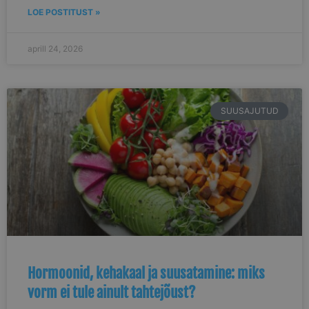
LOE POSTITUST »
aprill 24, 2026
SUUSAJUTUD
Hormoonid, kehakaal ja suusatamine: miks
vorm ei tule ainult tahtejõust?