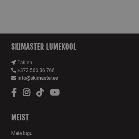
igasse lehe päring
ja seda kasutataks
saitide analüüsi
aruannete külastaj
seansside ja
kampaaniate
andmete
arvutamiseks.
sbjs_migrations
.skimaster.ee
Seanss
Seda küpsist
kasutatakse
SKIMASTER LUMEKOOL
kasutajate
interaktsioonide j
liikumise jälgimise
veebisaidi erineva
Tallinn
lehtede või osade
+372 566 86 766
vahel, et paranda
kasutajakogemust 
info@skimaster.ee
veebisaidi jõudlus
analüüsi.
sbjs_first_add
.skimaster.ee
Seanss
Seda küpsist
kasutatakse selleks
salvestada andme
kasutaja esimese
veebisaidi külastu
kohta, sealhulgas
MEIST
ajatempel, viitav
veebisait ja liiklus
allikas, et hinnata
turunduskampaan
Meie lugu
ja veebisaidi allika