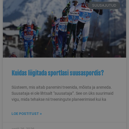
SUUSAJUTUD
Kuidas liigitada sportlasi suusaspordis?
Süsteem, mis aitab paremini treenida, mõista ja areneda.
Suusataja ei ole lihtsalt “suusataja”. See on üks suurimaid
vigu, mida tehakse nii treeningute planeerimisel kui ka
LOE POSTITUST »
aprill 26, 2026