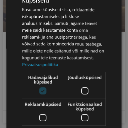
küpsiseid
Kasutame küpsiseid sisu, reklaamide
isikupärastamiseks ja liikluse
analüüsimiseks. Samuti jagame teavet
meie saidi kasutamise kohta oma
reklaami- ja analüüsipartneritega, kes
võivad seda kombineerida muu teabega,
Vabatehnika (uisutehnika) sõiduviisid –
mille olete neile esitanud või mille nad on
tehnika, vead ja parandused.
kogunud teie teenuste kasutamisest.
Privaatsuspoliitika
Vabatehnika ehk uisutehnika on murdmaasuusatamise
kiireim ja dünaamiliseim liikumisviis.Samas on see ka
Hädavajalikud
Jõudlusküpsised
küpsised
tehniliselt nõudlik – väikesed vead mõjutavad kohe kiirust,
rütmi ja energiakulu. Hea vabatehnika
LOE POSTITUST »
Reklaamküpsised
Funktsionaalsed
küpsised
aprill 20, 2026