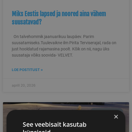
Miks Eestis lapsed ja noored aina vähem
suusatavad?
On talvehommik jaanuarikuu laupäev. Parim
suusatamiseks.Tuulevaikne ilm Pirita Terviserajal, rada on
just hooldatud rajamasina poolt. Kõik on nii, nagu üks
suusataja võiks soovida- VELVET.
LOE POSTITUST »
aprill 20, 2026
SUUSAJUTUD
×
See veebisait kasutab