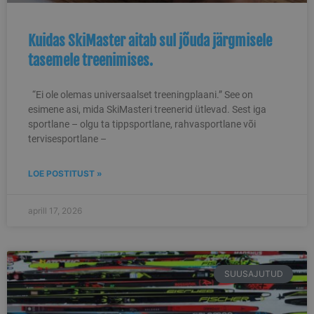
seansi kohta
veebisaidil. See jä
selliseid üksikasju
Kuidas SkiMaster aitab sul jõuda järgmisele
nagu allikas, kust
kasutaja tuli, nen
tasemele treenimises.
valitud tee, millist
otsingumootorit j
märksõna kasutati
ning nende asuko
“Ei ole olemas universaalset treeningplaani.” See on
esimese külastuse
ajal. Seda teavet
esimene asi, mida SkiMasteri treenerid ütlevad. Sest iga
kasutatakse
sportlane – olgu ta tippsportlane, rahvasportlane või
veebisaidi toimivu
analüüsimiseks ja
tervisesportlane –
parandamiseks,
mõistes kasutaja
käitumist.
LOE POSTITUST »
sbjs_udata
.skimaster.ee
Seanss
Seda küpsist
kasutatakse
kasutajaspetsiifilis
aprill 17, 2026
andmete
salvestamiseks, et
aidata jälgida ja
analüüsida
reklaamikampaani
tõhusust ning
optimeerida
SUUSAJUTUD
kasutajakogemust
veebisaidil.
sbjs_session
.skimaster.ee
29 minutit
Seda küpsist