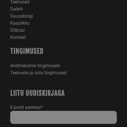
tõhusust.
Teenused
Galerii
_ga_41FRJ0D6XY
.skimaster.ee
1 aasta 1
Google Analytics
kuu
kasutab seda küps
Suusablogi
seansi oleku
säilitamiseks.
Kasulikku
Sõbrad
Kontakt
TINGIMUSED
Andmekaitse tingimused
Teenuste ja ostu tingimused
LIITU UUDISKIRJAGA
E-posti aadress*