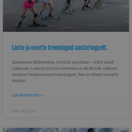
Laste ja noorte treeningud aastaringselt.
Süsteemne lähenemine, mis loob sportlase – mitte ainult
tulemuse. Laste ja noorte treenimine ei ole lihtsalt väiksem
versioon täiskasvanute treeningust. See on täiesti omaette
maailm.
LOE POSTITUST »
aprill 26, 2026