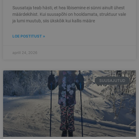
Suusataja teab hästi, et hea libisemine ei sünni ainult ühest
määrdekihist. Kui suusapõhi on hooldamata, struktuur vale
ja lumi muutub, siis ükskõik kui kallis määre
LOE POSTITUST »
aprill 24, 2026
SUUSAJUTUD