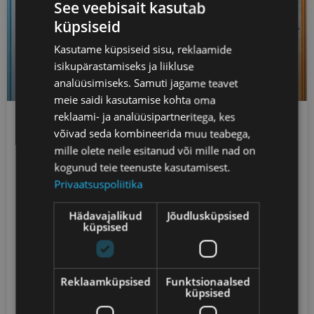
See veebisait kasutab
küpsiseid
Kasutame küpsiseid sisu, reklaamide
isikupärastamiseks ja liikluse
analüüsimiseks. Samuti jagame teavet
meie saidi kasutamise kohta oma
reklaami- ja analüüsipartneritega, kes
võivad seda kombineerida muu teabega,
Jalgrattur vs murdmaasuusataja – miks
mille olete neile esitanud või mille nad on
suusatamine koormab kogu keha hoopis
kogunud teie teenuste kasutamisest.
teistmoodi?
Privaatsuspoliitika
Visuaalid, mida näeme, annavad väga hea lähtepunkti, et
Hädavajalikud
Jõudlusküpsised
küpsised
selgitada miks murdmaasuusatamine on füsioloogiliselt
üks kõige nõudlikumaid vastupidavusalasid üldse.
Alljärgnevalt selgitan neid võrdlusi treeneri vaatenurgast,
lahti
Reklaamküpsised
Funktsionaalsed
küpsised
LOE POSTITUST »