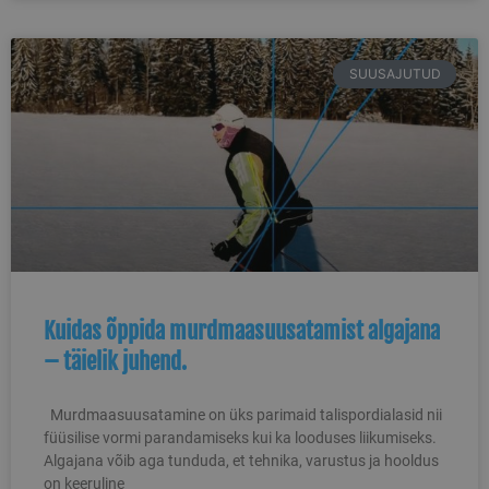
SUUSAJUTUD
Kuidas õppida murdmaasuusatamist algajana
– täielik juhend.
Murdmaasuusatamine on üks parimaid talispordialasid nii
füüsilise vormi parandamiseks kui ka looduses liikumiseks.
Algajana võib aga tunduda, et tehnika, varustus ja hooldus
on keeruline