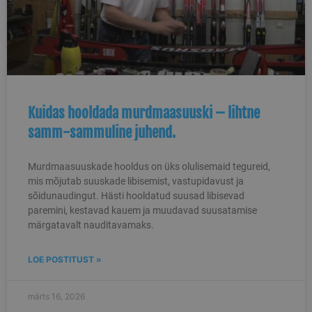
Kuidas hooldada murdmaasuuski – lihtne
samm-sammuline juhend.
Murdmaasuuskade hooldus on üks olulisemaid tegureid,
mis mõjutab suuskade libisemist, vastupidavust ja
sõidunaudingut. Hästi hooldatud suusad libisevad
paremini, kestavad kauem ja muudavad suusatamise
märgatavalt nauditavamaks.
LOE POSTITUST »
märts 16, 2026