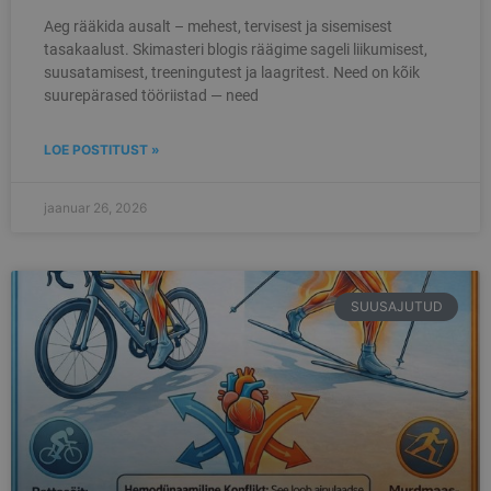
Aeg rääkida ausalt – mehest, tervisest ja sisemisest
tasakaalust. Skimasteri blogis räägime sageli liikumisest,
suusatamisest, treeningutest ja laagritest. Need on kõik
suurepärased tööriistad — need
LOE POSTITUST »
jaanuar 26, 2026
SUUSAJUTUD