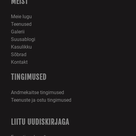
MEIST
turunduskampaan
ja veebisaidi allika
tõhusust.
Meie lugu
_ga_41FRJ0D6XY
.skimaster.ee
1 aasta 1
Google Analytics
Teenused
kuu
kasutab seda küps
seansi oleku
Galerii
säilitamiseks.
Suusablogi
Kasulikku
Sõbrad
Kontakt
TINGIMUSED
Andmekaitse tingimused
Teenuste ja ostu tingimused
LIITU UUDISKIRJAGA