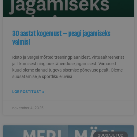
kasutatakse teabe
salvestamiseks
kasutaja esimese
seansi kohta
veebisaidil. See jä
selliseid üksikasju
nagu allikas, kust
kasutaja tuli, nen
30 aastat kogemust – peagi jagamiseks
valitud tee, millist
otsingumootorit j
valmis!
märksõna kasutati
ning nende asuko
esimese külastuse
Risto ja Sergei mõtted treeningplaanidest, virtuaaltreenerist
ajal. Seda teavet
kasutatakse
ja liikumisest ning uue tähenduse jagamisest. Viimased
veebisaidi toimivu
kuud oleme elanud tugeva sisemise põnevuse pealt. Oleme
analüüsimiseks ja
parandamiseks,
suusatamise ja sportliku eluviisi
mõistes kasutaja
käitumist.
LOE POSTITUST »
sbjs_udata
.skimaster.ee
Seanss
Seda küpsist
kasutatakse
kasutajaspetsiifilis
andmete
november 4, 2025
salvestamiseks, et
aidata jälgida ja
analüüsida
reklaamikampaani
tõhusust ning
optimeerida
kasutajakogemust
SUUSAJUTUD