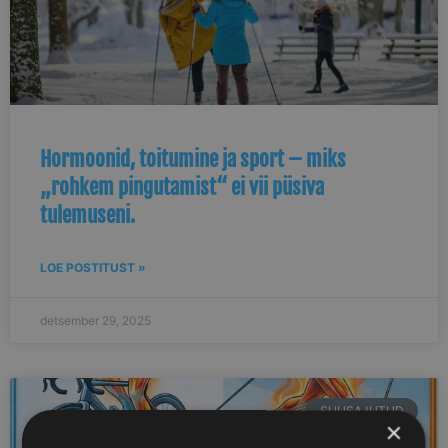
Hormoonid, toitumine ja sport – miks
„rohkem pingutamist“ ei vii püsiva
tulemuseni.
LOE POSTITUST »
detsember 29, 2025
SUUSAJUTUD
×