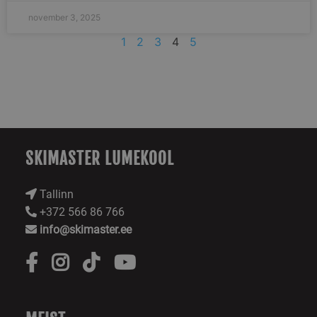
genereeritud numb
See on lisatud said
november 3, 2025
igasse lehe päring
ja seda kasutataks
1
2
3
4
5
saitide analüüsi
aruannete külastaj
seansside ja
kampaaniate
andmete
arvutamiseks.
sbjs_migrations
.skimaster.ee
Seanss
Seda küpsist
kasutatakse
kasutajate
interaktsioonide j
SKIMASTER LUMEKOOL
liikumise jälgimise
veebisaidi erineva
lehtede või osade
vahel, et paranda
Tallinn
kasutajakogemust 
veebisaidi jõudlus
+372 566 86 766
analüüsi.
info@skimaster.ee
sbjs_first_add
.skimaster.ee
Seanss
Seda küpsist
kasutatakse selleks
salvestada andme
kasutaja esimese
veebisaidi külastu
kohta, sealhulgas
ajatempel, viitav
veebisait ja liiklus
allikas, et hinnata