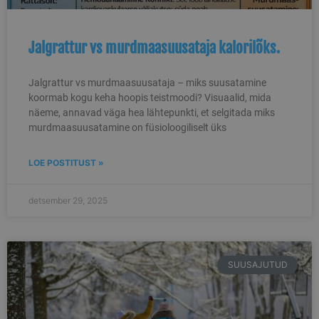
Jalgrattur vs murdmaasuusataja kalorilõks.
Jalgrattur vs murdmaasuusataja – miks suusatamine
koormab kogu keha hoopis teistmoodi? Visuaalid, mida
näeme, annavad väga hea lähtepunkti, et selgitada miks
murdmaasuusatamine on füsioloogiliselt üks
LOE POSTITUST »
detsember 29, 2025
SUUSAJUTUD