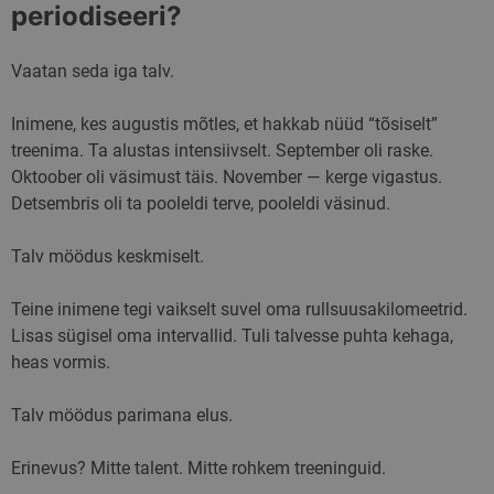
periodiseeri?
Vaatan seda iga talv.
Inimene, kes augustis mõtles, et hakkab nüüd “tõsiselt”
treenima. Ta alustas intensiivselt. September oli raske.
Oktoober oli väsimust täis. November — kerge vigastus.
Detsembris oli ta pooleldi terve, pooleldi väsinud.
Talv möödus keskmiselt.
Teine inimene tegi vaikselt suvel oma rullsuusakilomeetrid.
Lisas sügisel oma intervallid. Tuli talvesse puhta kehaga,
heas vormis.
Talv möödus parimana elus.
Erinevus? Mitte talent. Mitte rohkem treeninguid.