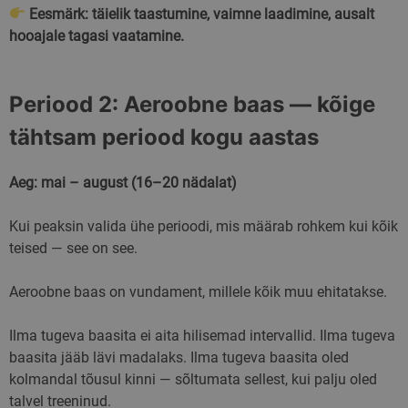
Eesmärk: täielik taastumine, vaimne laadimine, ausalt
hooajale tagasi vaatamine.
Periood 2: Aeroobne baas — kõige
tähtsam periood kogu aastas
Aeg: mai – august (16–20 nädalat)
Kui peaksin valida ühe perioodi, mis määrab rohkem kui kõik
teised — see on see.
Aeroobne baas on vundament, millele kõik muu ehitatakse.
Ilma tugeva baasita ei aita hilisemad intervallid. Ilma tugeva
baasita jääb lävi madalaks. Ilma tugeva baasita oled
kolmandal tõusul kinni — sõltumata sellest, kui palju oled
talvel treeninud.