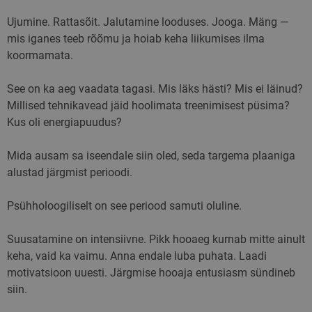
Ujumine. Rattasõit. Jalutamine looduses. Jooga. Mäng —
mis iganes teeb rõõmu ja hoiab keha liikumises ilma
koormamata.
See on ka aeg vaadata tagasi. Mis läks hästi? Mis ei läinud?
Millised tehnikavead jäid hoolimata treenimisest püsima?
Kus oli energiapuudus?
Mida ausam sa iseendale siin oled, seda targema plaaniga
alustad järgmist perioodi.
Psühholoogiliselt on see periood samuti oluline.
Suusatamine on intensiivne. Pikk hooaeg kurnab mitte ainult
keha, vaid ka vaimu. Anna endale luba puhata. Laadi
motivatsioon uuesti. Järgmise hooaja entusiasm sündineb
siin.