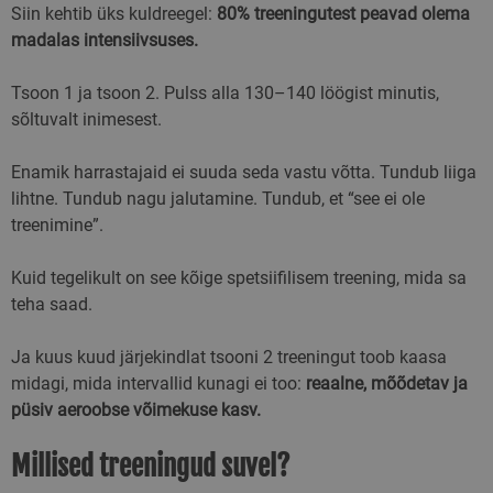
Siin kehtib üks kuldreegel:
80% treeningutest peavad olema
madalas intensiivsuses.
Tsoon 1 ja tsoon 2. Pulss alla 130–140 löögist minutis,
sõltuvalt inimesest.
Enamik harrastajaid ei suuda seda vastu võtta. Tundub liiga
lihtne. Tundub nagu jalutamine. Tundub, et “see ei ole
treenimine”.
Kuid tegelikult on see kõige spetsiifilisem treening, mida sa
teha saad.
Ja kuus kuud järjekindlat tsooni 2 treeningut toob kaasa
midagi, mida intervallid kunagi ei too:
reaalne, mõõdetav ja
püsiv aeroobse võimekuse kasv.
Millised treeningud suvel?