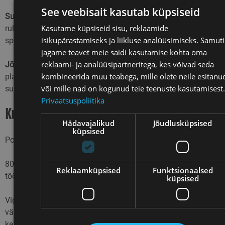
See veebisait kasutab küpsiseid
Suusatamise spetsiifiline töö
— imitatsioon mägedel,
Kasutame küpsiseid sisu, reklaamide
rullsuusk tõusudel, jooksmine maastikul. Kõik liigub üha
isikupärastamiseks ja liikluse analüüsimiseks. Samuti
spetsiifilisemaks.
jagame teavet meie saidi kasutamise kohta oma
reklaami- ja analüüsipartneritega, kes võivad seda
Jõutreening muutub
— suvisest üldisest jõust liigutakse
kombineerida muu teabega, mille olete neile esitanu
plahvatuslikuma ja suusatamisele spetsiifilisema jõu
või mille nad on kogunud teie teenuste kasutamisest.
suunas. Vähem mahtu, rohkem jõu rakendamise kiirust.
Privaatsuspoliitika
Kui palju intensiivsust?
Hädavajalikud
Jõudlusküpsised
küpsised
Polaariseerimine kehtib endiselt ka siin.
80% mahust jääb madalale intensiivsusele. 20% on see kõva
Reklaamküpsised
Funktsionaalsed
töö.
küpsised
Viga, mida paljud teevad: nad lisavad intensiivsust, aga ei
vähenda madala intensiivsuse mahtu. Kõik muutub “natuke
keskmiseks”. See on kõige hullem, mis juhtuda saab.