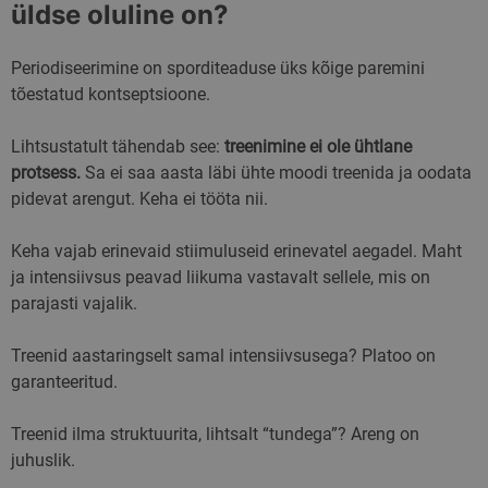
üldse oluline on?
Periodiseerimine on sporditeaduse üks kõige paremini
tõestatud kontseptsioone.
Lihtsustatult tähendab see:
treenimine ei ole ühtlane
protsess.
Sa ei saa aasta läbi ühte moodi treenida ja oodata
pidevat arengut. Keha ei tööta nii.
Keha vajab erinevaid stiimuluseid erinevatel aegadel. Maht
ja intensiivsus peavad liikuma vastavalt sellele, mis on
parajasti vajalik.
Treenid aastaringselt samal intensiivsusega? Platoo on
garanteeritud.
Treenid ilma struktuurita, lihtsalt “tundega”? Areng on
juhuslik.