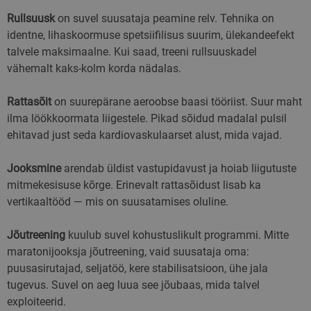
Rullsuusk
on suvel suusataja peamine relv. Tehnika on
identne, lihaskoormuse spetsiifilisus suurim, ülekandeefekt
talvele maksimaalne. Kui saad, treeni rullsuuskadel
vähemalt kaks-kolm korda nädalas.
Rattasõit
on suurepärane aeroobse baasi tööriist. Suur maht
ilma löökkoormata liigestele. Pikad sõidud madalal pulsil
ehitavad just seda kardiovaskulaarset alust, mida vajad.
Jooksmine
arendab üldist vastupidavust ja hoiab liigutuste
mitmekesisuse kõrge. Erinevalt rattasõidust lisab ka
vertikaaltööd — mis on suusatamises oluline.
Jõutreening
kuulub suvel kohustuslikult programmi. Mitte
maratonijooksja jõutreening, vaid suusataja oma:
puusasirutajad, seljatöö, kere stabilisatsioon, ühe jala
tugevus. Suvel on aeg luua see jõubaas, mida talvel
exploiteerid.