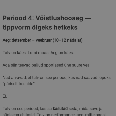
kasutatakse kasutaja
seansi muutujate
säilitamiseks.
Tavaliselt on see
Periood 4: Võistlushooaeg —
juhuslikult
genereeritud arv, selle
kasutamine võib olla
tippvorm õigeks hetkeks
saidile omane, kuid
hea näide on kasutaja
sisselogitud oleku
säilitamine lehtede
Aeg: detsember – veebruar (10–12 nädalat)
vahel.
Google"i privaatsuspoliitikat
Talv on käes. Lumi maas. Aeg on käes.
Aga siin teevad paljud sportlased ühe suure vea.
Pakkuja
/
Nimi
Aegumine
Kirjeldus
Domeen
Pakkuja
/
Nimi
Aegumine
Kirjeldus
Nad arvavad, et talv on see periood, kus nad saavad lõpuks
sbjs_current_add
.skimaster.ee
Seanss
Seda küpsist
Domeen
kasutatakse teab
“päriselt treenida”.
salvestamiseks
_fbp
2 kuud 4
Facebook kasutab seda
Meta
käimasoleva
nädalat
reklaamitoodete seeria
Platform
külastuse kohta, 
edastamiseks, näiteks
Inc.
Ei.
eristada kasutajai
reaalajas pakkumisi
.skimaster.ee
sessioone. Tavalis
pakkumine kolmandatelt
sisaldab see selli
osapooltelt
üksikasju nagu
Talv on see periood, kus sa
kasutad
seda, mida suve ja
liikluse allikas,
g_state
skimaster.ee
5 kuud 4
sügisega ehitasid. Talv on performancei aeg, mitte baasi
kampaania andme
nädalat