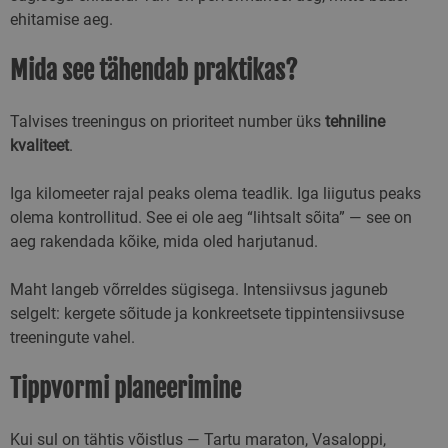
kasutajate käitum
ehitamise aeg.
mis aitavad jälgid
analüüsida
turunduskampaan
Mida see tähendab praktikas?
tõhusust.
sbjs_current
.skimaster.ee
Seanss
Seda küpsist
kasutatakse
Talvises treeningus on prioriteet number üks
tehniline
kasutajate tegevu
suhtluse jälgimis
kvaliteet
.
kogu veebisaidil, 
hõlbustada
liiklusallikate ja
kasutaja käitumis
Iga kilomeeter rajal peaks olema teadlik. Iga liigutus peaks
paremat analüüsi
olema kontrollitud. See ei ole aeg “lihtsalt sõita” — see on
mõistmist.
aeg rakendada kõike, mida oled harjutanud.
sbjs_first
.skimaster.ee
Seanss
Seda küpsist
kasutatakse teab
salvestamiseks
Maht langeb võrreldes sügisega. Intensiivsus jaguneb
kasutaja esimese
seansi kohta
selgelt: kergete sõitude ja konkreetsete tippintensiivsuse
veebisaidil. See jä
selliseid üksikasj
treeningute vahel.
nagu allikas, kust
kasutaja tuli, ne
valitud tee, millis
Tippvormi planeerimine
otsingumootorit 
märksõna kasutat
ning nende asuk
esimese külastus
Kui sul on tähtis võistlus — Tartu maraton, Vasaloppi,
ajal. Seda teavet