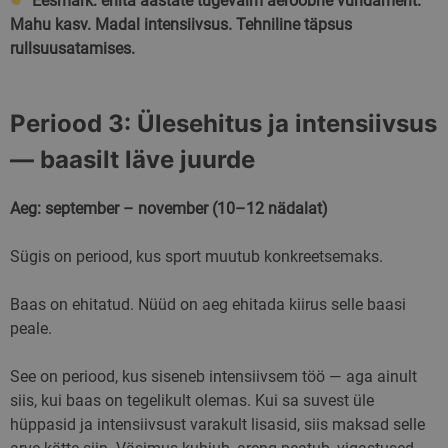
Eesmärk: ehita aastate tugevaim aeroobne vundament.
Mahu kasv. Madal intensiivsus. Tehniline täpsus
rullsuusatamises.
Periood 3: Ülesehitus ja intensiivsus
— baasilt läve juurde
Aeg: september – november (10–12 nädalat)
Sügis on periood, kus sport muutub konkreetsemaks.
Baas on ehitatud. Nüüd on aeg ehitada kiirus selle baasi
peale.
See on periood, kus siseneb intensiivsem töö — aga ainult
siis, kui baas on tegelikult olemas. Kui sa suvest üle
hüppasid ja intensiivsust varakult lisasid, siis maksad selle