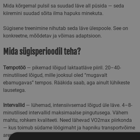
Mida kõrgemal pulsil sa suudad läve all püsida — seda
kiiremini suudad sõita ilma hapuks minekuta.
Sügisene treenimine nihutab seda läve ülespoole. See on
konkreetne, mõõdetav ja võimas adaptsioon.
Mida sügisperioodil teha?
Tempotöö
— pikemad lõigud laktaatläve piiril. 20–40-
minutilised lõigud, mille jooksul oled “mugavalt
ebamugavas” tempos. Rääkida saab, aga ainult lühikeste
lausetega.
Intervallid
— lühemad, intensiivsemad lõigud üle läve. 4–8-
minutilised intervallid maksimaalse pingutusega. Vähem
mahtu, rohkem kvaliteeti. Need lähevad VO2max piirkonda
— kus toimub südame löögimaht ja hapniku transportvõime
arendamine.