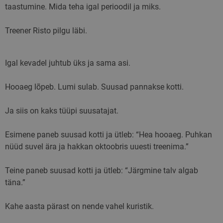
taastumine. Mida teha igal perioodil ja miks.
Treener Risto pilgu läbi.
Igal kevadel juhtub üks ja sama asi.
Hooaeg lõpeb. Lumi sulab. Suusad pannakse kotti.
Ja siis on kaks tüüpi suusatajat.
Esimene paneb suusad kotti ja ütleb: “Hea hooaeg. Puhkan
nüüd suvel ära ja hakkan oktoobris uuesti treenima.”
Teine paneb suusad kotti ja ütleb: “Järgmine talv algab
täna.”
Kahe aasta pärast on nende vahel kuristik.