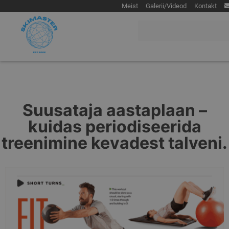
Meist
Galerii/Videod
Kontakt
Skimaster
Skimaster lumekool
Suusataja aastaplaan –
kuidas periodiseerida
treenimine kevadest talveni.