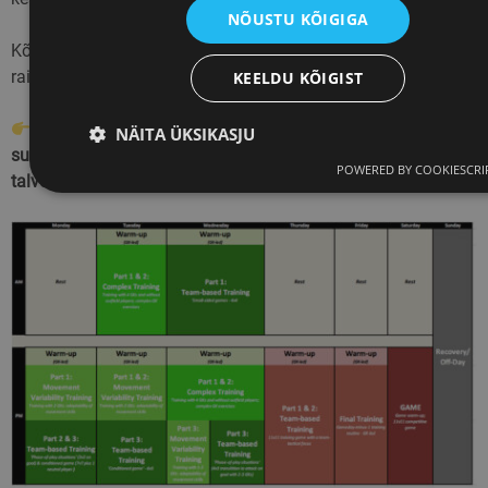
NÕUSTU KÕIGIGA
Kõva on kõva. Kerge on päriselt kerge. Vahepealne on
raiskamine.
KEELDU KÕIGIST
Eesmärk: laktaatläve tõstmine, VO2max stimuleerimine,
NÄITA ÜKSIKASJU
suusatamisspetsiifilise vormi ehitamine. Keha on valmis
POWERED BY COOKIESCRI
talveks.
Hädavajalikud küpsised
Jõudlusküpsised
Reklaamküpsised
Funktsionaalsed küpsised
Hädavajalikud küpsised tagavad veebisaidi põhifunktsioonide, nagu
kasutajanimi ja kontohaldus, toimimise. Veebisaiti ei ole võimalik
ilma hädavajalike küpsisteta kasutada.
Pakkuja
/
Nimi
Aegumine
Kirjeldus
Domeen
PHPSESSID
2 kuud 4
PHP-keelel
PHP.net
nädalat
põhinevate
.skimaster.ee
rakenduste loodud
küpsis. See on
üldotstarbeline
identifikaator, mida