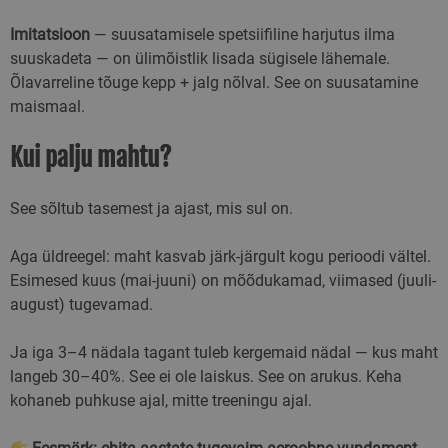
Imitatsioon
— suusatamisele spetsiifiline harjutus ilma
suuskadeta — on ülimõistlik lisada sügisele lähemale.
Õlavarreline tõuge kepp + jalg nõlval. See on suusatamine
maismaal.
Kui palju mahtu?
See sõltub tasemest ja ajast, mis sul on.
Aga üldreegel: maht kasvab järk-järgult kogu perioodi vältel.
Esimesed kuus (mai-juuni) on mõõdukamad, viimased (juuli-
august) tugevamad.
Ja iga 3–4 nädala tagant tuleb kergemaid nädal — kus maht
langeb 30–40%. See ei ole laiskus. See on arukus. Keha
kohaneb puhkuse ajal, mitte treeningu ajal.