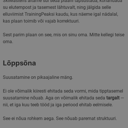
SkiMasteris aitame sul seda plaani täpsustada, kohandada
su elutempost ja tasemest lähtuvalt, ning jälgida selle
elluviimist TrainingPeaksi kaudu, kus näeme igal nädalal,
kas plaan toimib või vajab korrektuuri.
Sest parim plaan on see, mis on sinu oma. Mitte kellegi teise
oma.
Lõppsõna
Suusatamine on pikaajaline mäng.
Ei ole võimalik kiiresti ehitada seda vormi, mida tipptasemel
suusatamine nõuab. Aga on võimalik ehitada seda
targalt
—
nii, et iga kuu teeb tööd ja iga periood ehitab eelmisele.
See ei nõua rohkem aega. See nõuab paremat struktuuri.