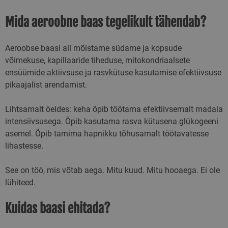
Mida aeroobne baas tegelikult tähendab?
Aeroobse baasi all mõistame südame ja kopsude
võimekuse, kapillaaride tiheduse, mitokondriaalsete
ensüümide aktiivsuse ja rasvkütuse kasutamise efektiivsuse
pikaajalist arendamist.
Lihtsamalt öeldes: keha õpib töötama efektiivsemalt madala
intensiivsusega. Õpib kasutama rasva kütusena glükogeeni
asemel. Õpib tarnima hapnikku tõhusamalt töötavatesse
lihastesse.
See on töö, mis võtab aega. Mitu kuud. Mitu hooaega. Ei ole
lühiteed.
Kuidas baasi ehitada?