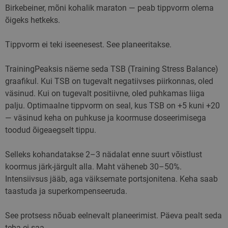
kasutatakse
Birkebeiner, mõni kohalik maraton — peab tippvorm olema
veebisaidi toimiv
õigeks hetkeks.
analüüsimiseks ja
parandamiseks,
mõistes kasutaja
käitumist.
Tippvorm ei teki iseenesest. See planeeritakse.
sbjs_udata
.skimaster.ee
Seanss
Seda küpsist
kasutatakse
TrainingPeaksis näeme seda TSB (Training Stress Balance)
kasutajaspetsiifili
andmete
graafikul. Kui TSB on tugevalt negatiivses piirkonnas, oled
salvestamiseks, e
aidata jälgida ja
väsinud. Kui on tugevalt positiivne, oled puhkamas liiga
analüüsida
palju. Optimaalne tippvorm on seal, kus TSB on +5 kuni +20
reklaamikampaan
tõhusust ning
— väsinud keha on puhkuse ja koormuse doseerimisega
optimeerida
kasutajakogemus
toodud õigeaegselt tippu.
veebisaidil.
sbjs_session
.skimaster.ee
29 minutit
Seda küpsist
Selleks kohandatakse 2–3 nädalat enne suurt võistlust
53
kasutatakse
sekundit
kasutajate tegevu
koormus järk-järgult alla. Maht väheneb 30–50%.
sessioonide
jälgimiseks, et
Intensiivsus jääb, aga väiksemate portsjonitena. Keha saab
parandada veebis
taastuda ja superkompenseeruda.
toimivust ja
kasutatavust, aid
mõista, kuidas
külastajad
See protsess nõuab eelnevalt planeerimist. Päeva pealt seda
veebisaidiga
teha ei saa.
suhtlevad.