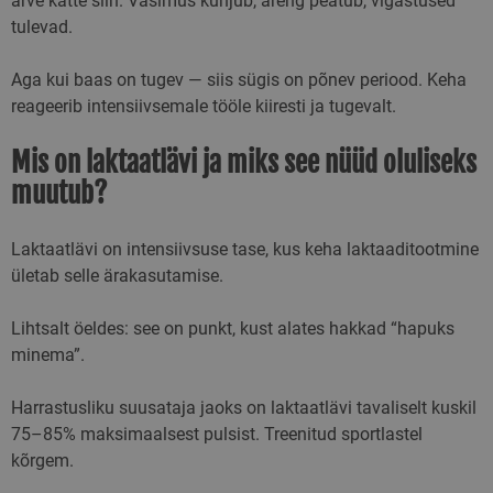
arve kätte siin. Väsimus kuhjub, areng peatub, vigastused
tulevad.
Aga kui baas on tugev — siis sügis on põnev periood. Keha
reageerib intensiivsemale tööle kiiresti ja tugevalt.
Mis on laktaatlävi ja miks see nüüd oluliseks
muutub?
Laktaatlävi on intensiivsuse tase, kus keha laktaaditootmine
ületab selle ärakasutamise.
Lihtsalt öeldes: see on punkt, kust alates hakkad “hapuks
minema”.
Harrastusliku suusataja jaoks on laktaatlävi tavaliselt kuskil
75–85% maksimaalsest pulsist. Treenitud sportlastel
kõrgem.