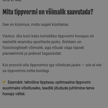
_ga
1 aasta 1
See küpsise nimi
Google LLC
kuu
seotud Google
.skimaster.ee
Mitu tippvormi on võimalik saavutada?
Universal Analyti
- see on
märkimisväärne
värskendus Googl
See on küsimus, mida sageli küsitakse.
sagedamini
kasutatavale
analüüsiteenusel
Vastus: üks kuni kaks korralikku tippvormi hooajas on
Seda küpsist
kasutatakse
realistlik enamiku sportlaste jaoks. Rohkem on
ainulaadsete
kasutajate
füsioloogiliselt võimalik, aga nõuab väga täpset
eristamiseks,
planeerimist ja pidevat tagasisidet.
määrates kliendi
identifikaatoriks
juhuslikult
genereeritud num
Kui proovid olla tippvormis iga võistluse jaoks — siis ei ole
See on lisatud sai
sa tippvormis mitte kordagi.
igasse lehe pärin
ja seda kasutatak
saitide analüüsi
aruannete külasta
Eesmärk: tehniline tipptase, optimaalne tippvorm
seansside ja
kampaaniate
suurimaks võistluseks, teadlik jõudude juhtimine terve
andmete
hooaja vältel.
arvutamiseks.
sbjs_migrations
.skimaster.ee
Seanss
Seda küpsist
kasutatakse
kasutajate