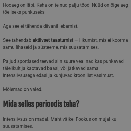
Hooaeg on läbi. Keha on teinud palju tööd. Nüüd on õige aeg
tõeliseks puhkuseks.
Aga see ei tähenda diivanil lebamist.
See tähendab
aktiivset taastumist
— liikumist, mis ei koorma
samu lihaseid ja süsteeme, mis suusatamises.
Paljud sportlased teevad siin suure vea: nad kas puhkavad
täielikult ja kaotavad baasi, või jätkavad sama
intensiivsusega edasi ja kuhjuvad kroonilist väsimust.
Mõlemad on valed.
Mida selles perioodis teha?
Intensiivsus on madal. Maht väike. Fookus on mujal kui
suusatamises.