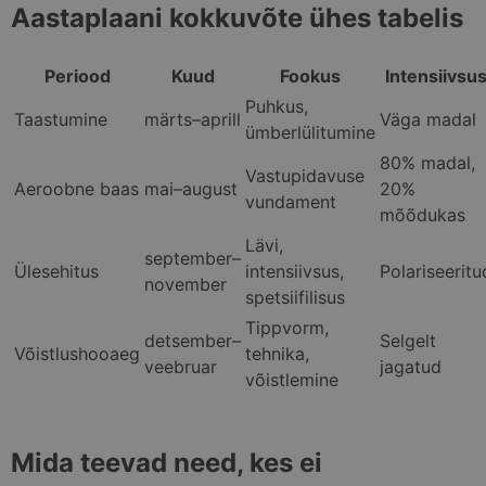
Aastaplaani kokkuvõte ühes tabelis
interaktsioonide 
liikumise jälgimis
veebisaidi erinev
lehtede või osad
Periood
Kuud
Fookus
Intensiivsu
vahel, et parand
kasutajakogemust
Puhkus,
veebisaidi jõudlu
Taastumine
märts–aprill
Väga madal
analüüsi.
ümberlülitumine
sbjs_first_add
.skimaster.ee
Seanss
Seda küpsist
80% madal,
kasutatakse sellek
Vastupidavuse
salvestada andm
Aeroobne baas
mai–august
20%
kasutaja esimese
vundament
mõõdukas
veebisaidi külast
kohta, sealhulgas
Lävi,
ajatempel, viitav
september–
veebisait ja liiklu
Ülesehitus
intensiivsus,
Polariseeritu
allikas, et hinnata
november
turunduskampaan
spetsiifilisus
ja veebisaidi allik
tõhusust.
Tippvorm,
detsember–
Selgelt
Võistlushooaeg
tehnika,
_ga_41FRJ0D6XY
.skimaster.ee
1 aasta 1
Google Analytics
veebruar
jagatud
kuu
kasutab seda küp
võistlemine
seansi oleku
säilitamiseks.
Mida teevad need, kes ei