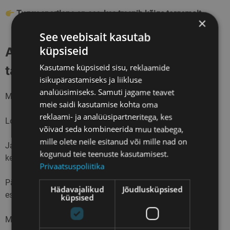
Tugev sportlane on see, kes treenib kõige targemalt.
×
See veebisait kasutab
küpsiseid
Avastus nr 5: Järjepidevus võidab
Kasutame küpsiseid sisu, reklaamide
talendi (jäta meelde)
isikupärastamiseks ja liikluse
analüüsimiseks. Samuti jagame teavet
Ma olen näinud palju sportlikult andekaid inimesi.
meie saidi kasutamise kohta oma
reklaami- ja analüüsipartneritega, kes
Loomulikud suusatajad. Kiired, koordineeritud, elegantsed.
võivad seda kombineerida muu teabega,
mille olete neile esitanud või mille nad on
Ja ma olen näinud inimesi, kellel see alguses ei tulnud
kogunud teie teenuste kasutamisest.
kergelt.
Privaatsuspoliitika
Pärast viit aastat – sageli on pilt täiesti teistsugune, kui
Hädavajalikud
Jõudlusküpsised
esmapilgul oodata võinuks.
küpsised
Miks?