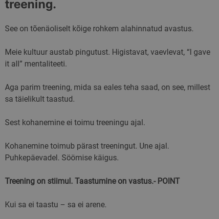
treening.
See on tõenäoliselt kõige rohkem alahinnatud avastus.
Meie kultuur austab pingutust. Higistavat, vaevlevat, “I gave
it all” mentaliteeti.
Aga parim treening, mida sa eales teha saad, on see, millest
sa täielikult taastud.
Sest kohanemine ei toimu treeningu ajal.
Kohanemine toimub pärast treeningut. Une ajal.
Puhkepäevadel. Söömise käigus.
Treening on stiimul. Taastumine on vastus.- POINT
Kui sa ei taastu – sa ei arene.