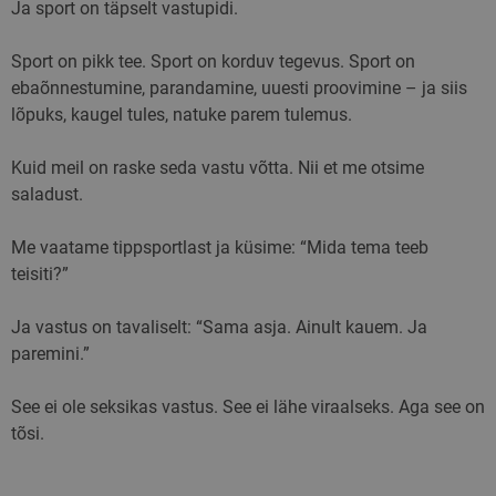
Ja sport on täpselt vastupidi.
Sport on pikk tee. Sport on korduv tegevus. Sport on
ebaõnnestumine, parandamine, uuesti proovimine – ja siis
lõpuks, kaugel tules, natuke parem tulemus.
Kuid meil on raske seda vastu võtta. Nii et me otsime
saladust.
Me vaatame tippsportlast ja küsime: “Mida tema teeb
teisiti?”
Ja vastus on tavaliselt: “Sama asja. Ainult kauem. Ja
paremini.”
See ei ole seksikas vastus. See ei lähe viraalseks. Aga see on
tõsi.