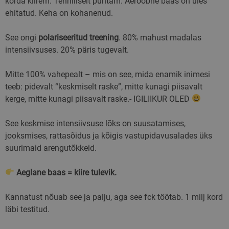
korda kiirem. Tehniliselt puhtam. Aeroobne baas on üles
ehitatud. Keha on kohanenud.
See ongi
polariseeritud treening
. 80% mahust madalas
intensiivsuses. 20% päris tugevalt.
Mitte 100% vahepealt – mis on see, mida enamik inimesi
teeb: pidevalt “keskmiselt raske”, mitte kunagi piisavalt
kerge, mitte kunagi piisavalt raske.- IGILIIKUR OLED
See keskmise intensiivsuse lõks on suusatamises,
jooksmises, rattasõidus ja kõigis vastupidavusalades üks
suurimaid arengutõkkeid.
Aeglane baas = kiire tulevik.
Kannatust nõuab see ja palju, aga see fck töötab. 1 milj kord
läbi testitud.