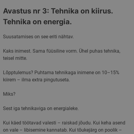
Avastus nr 3: Tehnika on kiirus.
Tehnika on energia.
Suusatamises on see eriti nähtav.
Kaks inimest. Sama füüsiline vorm. Ühel puhas tehnika,
teisel mitte.
Lõpptulemus? Puhtama tehnikaga inimene on 10–15%
kiirem – ilma extra pingutuseta.
Miks?
Sest iga tehnikaviga on energialeke.
Kui käed töötavad valesti – raiskad jõudu. Kui keha asend
on vale – libisemine kannatab. Kui tõukejärg on poolik –