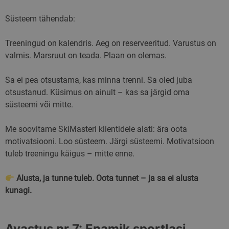
Süsteem tähendab:
Pakkuja
/
Nimi
Aegumine
Kirjeldus
Domeen
Treeningud on kalendris. Aeg on reserveeritud. Varustus on
Pakkuja
/
Nimi
Aegumine
Kirjeldus
valmis. Marsruut on teada. Plaan on olemas.
sbjs_current_add
.skimaster.ee
Seanss
Seda küpsist
Domeen
kasutatakse teabe
salvestamiseks
_fbp
2 kuud 4
Facebook
Meta
käimasoleva
nädalat
kasutab seda
Sa ei pea otsustama, kas minna trenni. Sa oled juba
Platform
külastuse kohta, e
reklaamitoodete
Inc.
eristada kasutajaid
otsustanud. Küsimus on ainult – kas sa järgid oma
seeria
.skimaster.ee
sessioone. Tavalise
edastamiseks,
süsteemi või mitte.
sisaldab see sellis
näiteks reaalajas
üksikasju nagu
pakkumisi
liikluse allikas,
pakkumine
kampaania andme
Me soovitame SkiMasteri klientidele alati: ära oota
kolmandatelt
kasutajate käitumi
osapooltelt
motivatsiooni. Loo süsteem. Järgi süsteemi. Motivatsioon
mis aitavad jälgida
analüüsida
g_state
skimaster.ee
5 kuud 4
tuleb treeningu käigus – mitte enne.
turunduskampaan
nädalat
tõhusust.
sbjs_current
.skimaster.ee
Seanss
Seda küpsist
Alusta, ja tunne tuleb. Oota tunnet – ja sa ei alusta
kasutatakse
kunagi.
kasutajate tegevus
suhtluse jälgimise
kogu veebisaidil, e
hõlbustada
liiklusallikate ja
Avastus nr 7: Enamik sportlasi
kasutaja käitumis