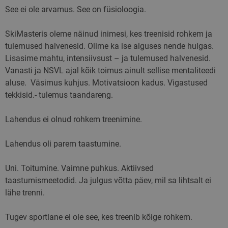
See ei ole arvamus. See on füsioloogia.
SkiMasteris oleme näinud inimesi, kes treenisid rohkem ja
tulemused halvenesid. Olime ka ise alguses nende hulgas.
Lisasime mahtu, intensiivsust – ja tulemused halvenesid.
Vanasti ja NSVL ajal kõik toimus ainult sellise mentaliteedi
aluse. Väsimus kuhjus. Motivatsioon kadus. Vigastused
tekkisid.- tulemus taandareng.
Lahendus ei olnud rohkem treenimine.
Lahendus oli parem taastumine.
Uni. Toitumine. Vaimne puhkus. Aktiivsed
taastumismeetodid. Ja julgus võtta päev, mil sa lihtsalt ei
lähe trenni.
Tugev sportlane ei ole see, kes treenib kõige rohkem.