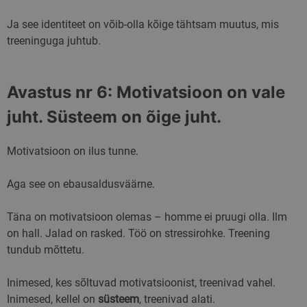
Pakkuja
/
Nimi
Aegumine
Kirjeldus
Ja see identiteet on võib-olla kõige tähtsam muutus, mis
Domeen
treeninguga juhtub.
PHPSESSID
2 kuud 4
PHP-keelel
PHP.net
nädalat
põhinevate
.skimaster.ee
rakenduste
loodud küpsis.
See on
Avastus nr 6: Motivatsioon on vale
üldotstarbeline
identifikaator,
juht. Süsteem on õige juht.
mida
kasutatakse
kasutaja seansi
muutujate
Motivatsioon on ilus tunne.
säilitamiseks.
Tavaliselt on
see juhuslikult
genereeritud
Aga see on ebausaldusväärne.
arv, selle
kasutamine
võib olla
Täna on motivatsioon olemas – homme ei pruugi olla. Ilm
saidile omane,
Google"i
kuid hea näide
on hall. Jalad on rasked. Töö on stressirohke. Treening
privaatsuspoliitikat
on kasutaja
sisselogitud
tundub mõttetu.
oleku
säilitamine
lehtede vahel.
Inimesed, kes sõltuvad motivatsioonist, treenivad vahel.
Inimesed, kellel on
süsteem
, treenivad alati.