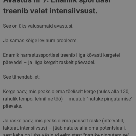
paremat analüüsi 
mõistmist.
treenib valet intensiivsust.
sbjs_first
.skimaster.ee
Seanss
Seda küpsist
kasutatakse teabe
salvestamiseks
See on üks valusamaid avastusi.
kasutaja esimese
seansi kohta
veebisaidil. See jä
Ja samas kõige levinum probleem.
selliseid üksikasju
nagu allikas, kust
kasutaja tuli, nen
valitud tee, millist
Enamik harrastussportlasi treenib liiga kõvasti kergetel
otsingumootorit j
päevadel – ja liiga kergelt raskelt päevadel.
märksõna kasutati
ning nende asuko
esimese külastuse
ajal. Seda teavet
See tähendab, et:
kasutatakse
veebisaidi toimivu
analüüsimiseks ja
Kerge päev, mis peaks olema tõeliselt kerge (pulss alla 130,
parandamiseks,
mõistes kasutaja
rahulik tempo, tehniline töö) – muutub “natuke pingutamise”
käitumist.
päevaks.
sbjs_udata
.skimaster.ee
Seanss
Seda küpsist
kasutatakse
kasutajaspetsiifilis
Ja raske päev, mis peaks olema päriselt raske (intervalid,
andmete
salvestamiseks, et
laktaat, intensiivsus) – jääb natuke alla oma potentsiaali,
aidata jälgida ja
sest keha on juba väsinud eelmistest “natuke pingutamise”
analüüsida