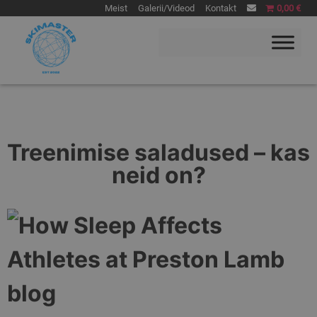
Meist
Galerii/Videod
Kontakt
0,00 €
Skimaster
Skimaster lumekool
Treenimise saladused – kas
neid on?