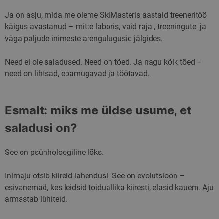
Ja on asju, mida me oleme SkiMasteris aastaid treeneritöö
käigus avastanud – mitte laboris, vaid rajal, treeningutel ja
väga paljude inimeste arengulugusid jälgides.
Need ei ole saladused. Need on tõed. Ja nagu kõik tõed –
need on lihtsad, ebamugavad ja töötavad.
Esmalt: miks me üldse usume, et
saladusi on?
See on psühholoogiline lõks.
Inimaju otsib kiireid lahendusi. See on evolutsioon –
esivanemad, kes leidsid toiduallika kiiresti, elasid kauem. Aju
armastab lühiteid.