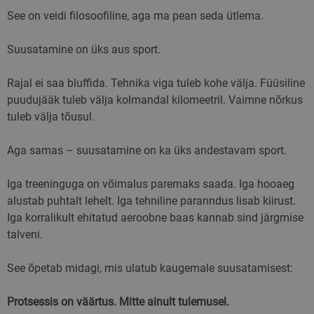
kasutajate
eristamiseks,
See on veidi filosoofiline, aga ma pean seda ütlema.
määrates kliendi
identifikaatoriks
juhuslikult
Suusatamine on üks aus sport.
genereeritud numb
See on lisatud said
igasse lehe päring
ja seda kasutataks
Rajal ei saa bluffida. Tehnika viga tuleb kohe välja. Füüsiline
saitide analüüsi
aruannete külastaj
puudujääk tuleb välja kolmandal kilomeetril. Vaimne nõrkus
seansside ja
tuleb välja tõusul.
kampaaniate
andmete
arvutamiseks.
Aga samas – suusatamine on ka üks andestavam sport.
sbjs_migrations
.skimaster.ee
Seanss
Seda küpsist
kasutatakse
kasutajate
Iga treeninguga on võimalus paremaks saada. Iga hooaeg
interaktsioonide j
liikumise jälgimise
alustab puhtalt lehelt. Iga tehniline paranndus lisab kiirust.
veebisaidi erineva
Iga korralikult ehitatud aeroobne baas kannab sind järgmise
lehtede või osade
vahel, et paranda
talveni.
kasutajakogemust 
veebisaidi jõudlus
analüüsi.
See õpetab midagi, mis ulatub kaugemale suusatamisest:
sbjs_first_add
.skimaster.ee
Seanss
Seda küpsist
kasutatakse selleks
salvestada andme
Protsessis on väärtus. Mitte ainult tulemusel.
kasutaja esimese