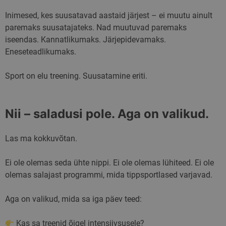
veebisaidi külastu
kohta, sealhulgas
Inimesed, kes suusatavad aastaid järjest – ei muutu ainult
ajatempel, viitav
veebisait ja liiklus
paremaks suusatajateks. Nad muutuvad paremaks
allikas, et hinnata
turunduskampaan
iseendas. Kannatlikumaks. Järjepidevamaks.
ja veebisaidi allika
tõhusust.
Eneseteadlikumaks.
_ga_41FRJ0D6XY
.skimaster.ee
1 aasta 1
Google Analytics
kuu
kasutab seda küps
Sport on elu treening. Suusatamine eriti.
seansi oleku
säilitamiseks.
Nii – saladusi pole. Aga on valikud.
Las ma kokkuvõtan.
Ei ole olemas seda ühte nippi. Ei ole olemas lühiteed. Ei ole
olemas salajast programmi, mida tippsportlased varjavad.
Aga on valikud, mida sa iga päev teed:
Kas sa treenid õigel intensiivsusele?