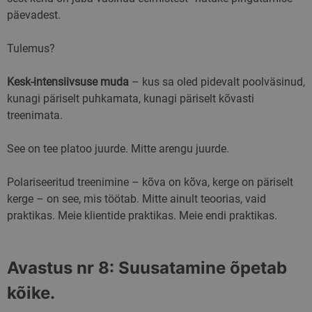
reklaamikampaani
päevadest.
tõhusust ning
optimeerida
kasutajakogemust
Tulemus?
veebisaidil.
sbjs_session
.skimaster.ee
29 minutit
Seda küpsist
53
kasutatakse
Kesk-intensiivsuse muda
– kus sa oled pidevalt poolväsinud,
sekundit
kasutajate tegevus
sessioonide
kunagi päriselt puhkamata, kunagi päriselt kõvasti
jälgimiseks, et
treenimata.
parandada veebisa
toimivust ja
kasutatavust, aida
mõista, kuidas
See on tee platoo juurde. Mitte arengu juurde.
külastajad
veebisaidiga
suhtlevad.
Polariseeritud treenimine – kõva on kõva, kerge on päriselt
_ga
1 aasta 1
See küpsise nimi 
Google LLC
kerge – on see, mis töötab. Mitte ainult teoorias, vaid
kuu
seotud Google
.skimaster.ee
praktikas. Meie klientide praktikas. Meie endi praktikas.
Universal Analytic
- see on
märkimisväärne
värskendus Google
sagedamini
Avastus nr 8: Suusatamine õpetab
kasutatavale
analüüsiteenusele
Seda küpsist
kõike.
kasutatakse
ainulaadsete