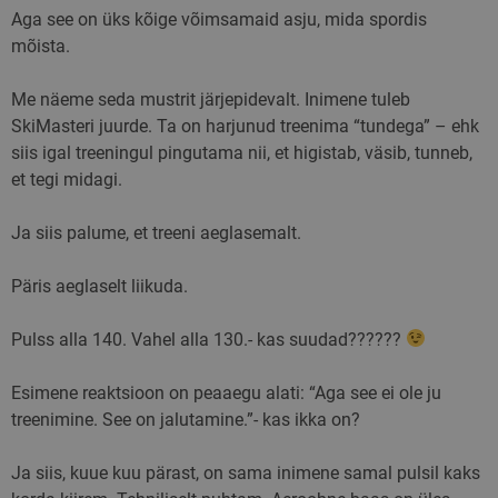
Aga see on üks kõige võimsamaid asju, mida spordis
mõista.
Me näeme seda mustrit järjepidevalt. Inimene tuleb
SkiMasteri juurde. Ta on harjunud treenima “tundega” – ehk
siis igal treeningul pingutama nii, et higistab, väsib, tunneb,
et tegi midagi.
Ja siis palume, et treeni aeglasemalt.
Päris aeglaselt liikuda.
Pulss alla 140. Vahel alla 130.- kas suudad??????
Esimene reaktsioon on peaaegu alati: “Aga see ei ole ju
treenimine. See on jalutamine.”- kas ikka on?
Ja siis, kuue kuu pärast, on sama inimene samal pulsil kaks