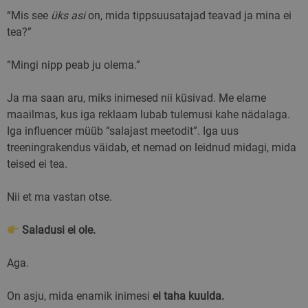
“Mis see
üks asi
on, mida tippsuusatajad teavad ja mina ei
tea?”
“Mingi nipp peab ju olema.”
Ja ma saan aru, miks inimesed nii küsivad. Me elame
maailmas, kus iga reklaam lubab tulemusi kahe nädalaga.
Iga influencer müüb “salajast meetodit”. Iga uus
treeningrakendus väidab, et nemad on leidnud midagi, mida
teised ei tea.
Nii et ma vastan otse.
Saladusi ei ole.
Aga.
On asju, mida enamik inimesi
ei taha kuulda.