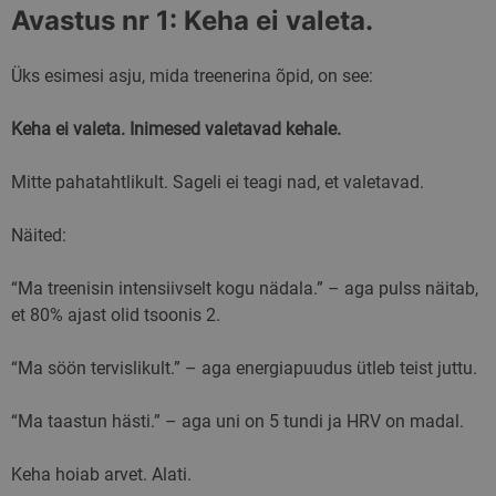
Avastus nr 1: Keha ei valeta.
Üks esimesi asju, mida treenerina õpid, on see:
Keha ei valeta. Inimesed valetavad kehale.
Mitte pahatahtlikult. Sageli ei teagi nad, et valetavad.
Näited:
“Ma treenisin intensiivselt kogu nädala.” – aga pulss näitab,
et 80% ajast olid tsoonis 2.
“Ma söön tervislikult.” – aga energiapuudus ütleb teist juttu.
“Ma taastun hästi.” – aga uni on 5 tundi ja HRV on madal.
Keha hoiab arvet. Alati.