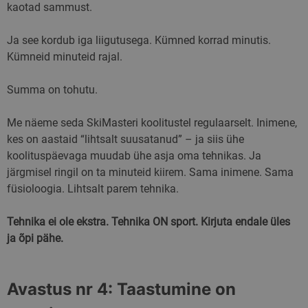
kaotad sammust.
Ja see kordub iga liigutusega. Kümned korrad minutis.
Kümneid minuteid rajal.
Summa on tohutu.
Me näeme seda SkiMasteri koolitustel regulaarselt. Inimene,
kes on aastaid “lihtsalt suusatanud” – ja siis ühe
koolituspäevaga muudab ühe asja oma tehnikas. Ja
järgmisel ringil on ta minuteid kiirem. Sama inimene. Sama
füsioloogia. Lihtsalt parem tehnika.
Tehnika ei ole ekstra. Tehnika ON sport. Kirjuta endale üles
ja õpi pähe.
Avastus nr 4: Taastumine on