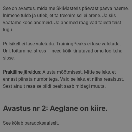
See on avastus, mida me SkiMasteris päevast päeva näeme.
Inimene tuleb ja ütleb, et ta treenimisel ei arene. Ja siis
vaatame koos andmeid. Ja andmed räägivad täiesti teist
lugu.
Pulsikell ei lase valetada. TrainingPeaks ei lase valetada.
Uni, toitumine, stress – need kõik kirjutavad oma loo keha
sisse.
Praktiline järeldus:
Alusta mõõtmisest. Mitte selleks, et
ennast piinata numbritega. Vaid selleks, et näha reaalsust.
Sest ainult reaalse pildi pealt saab midagi muuta.
Avastus nr 2: Aeglane on kiire.
See kõlab paradoksaalselt.