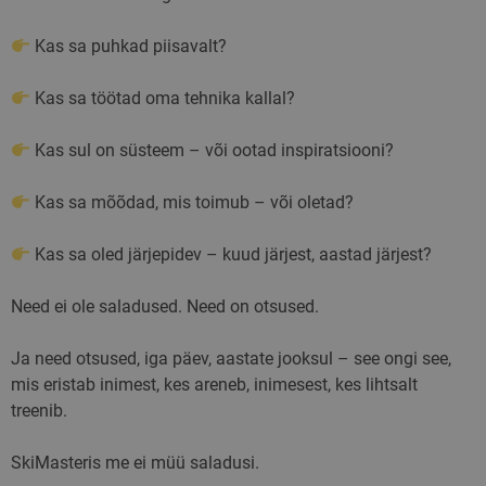
Kas sa puhkad piisavalt?
Kas sa töötad oma tehnika kallal?
Kas sul on süsteem – või ootad inspiratsiooni?
Kas sa mõõdad, mis toimub – või oletad?
Kas sa oled järjepidev – kuud järjest, aastad järjest?
Need ei ole saladused. Need on otsused.
Ja need otsused, iga päev, aastate jooksul – see ongi see,
mis eristab inimest, kes areneb, inimesest, kes lihtsalt
treenib.
SkiMasteris me ei müü saladusi.